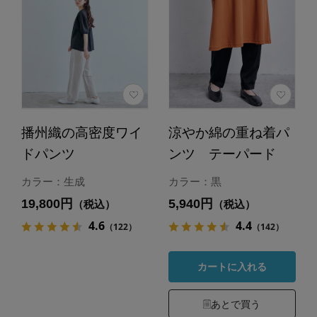
播州織の高密度ワイ
涼やか綿の重ね着パ
ドパンツ
ンツ テーパード
カラー：生成
カラー：黒
19,800円
5,940円
（税込）
（税込）
4.6
4.4
（122）
（142）
カートに入れる
あとで買う