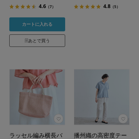
4.6
4.8
（7）
（5）
カートに入れる
あとで買う
ラッセル編み横長バ
播州織の高密度テー