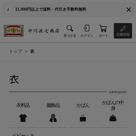
11,000円以上で送料・代引き手数料無料
店舗情報
見つける
ログイン
カート
トップ
衣
衣
かばんの中
衣料品
服飾品
かばん
身
ベビー・キ