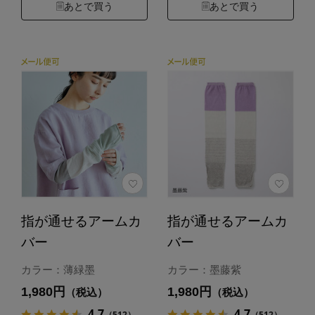
あとで買う
あとで買う
指が通せるアームカ
指が通せるアームカ
バー
バー
カラー：薄緑墨
カラー：墨藤紫
1,980円
1,980円
（税込）
（税込）
4.7
4.7
（512）
（512）