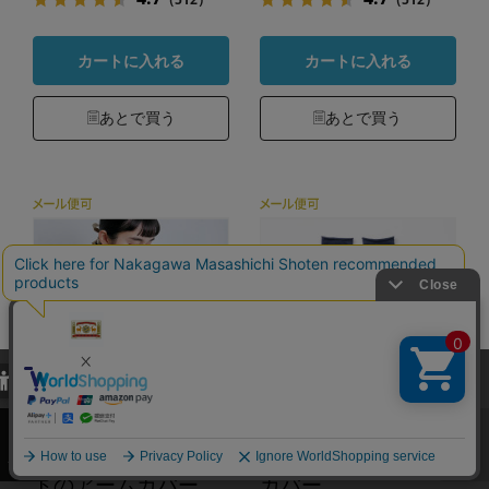
カートに入れる
カートに入れる
あとで買う
あとで買う
当サイトでは、当サイト内における閲覧履歴・属性情報などの取得およ
び利便性向上のためにクッキー（Cookie）を使用いたします。詳細に
関しては「
プライバシーポリシー
」をお読みください。
紫外線しっかりカッ
綿麻ふんわりアーム
承諾する
トのアームカバー
カバー