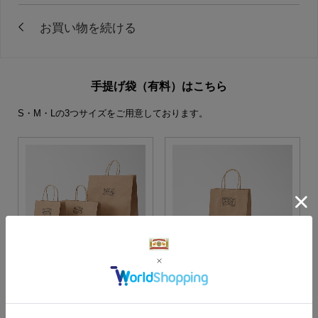
手提げ袋（有料）はこちら
S・M・Lの3つサイズをご用意しております。
S・M・Lサイズより当店に
Sサイズ
お任せ