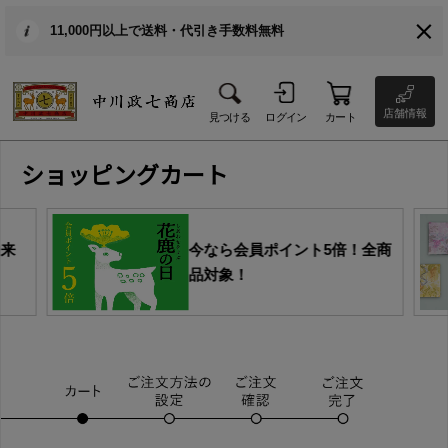
11,000円以上で送料・代引き手数料無料
店舗情報
見つける
ログイン
カート
ショッピングカート
由来
今なら会員ポイント5倍！全商
品対象！