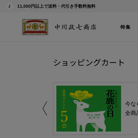
11,000円以上で送料・代引き手数料無料
特集
ショッピングカート
える-よりどり
今な
ャンペーン-
全商