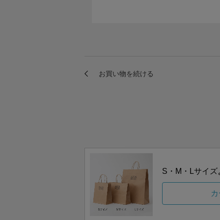
S・M・Lサイ
カ