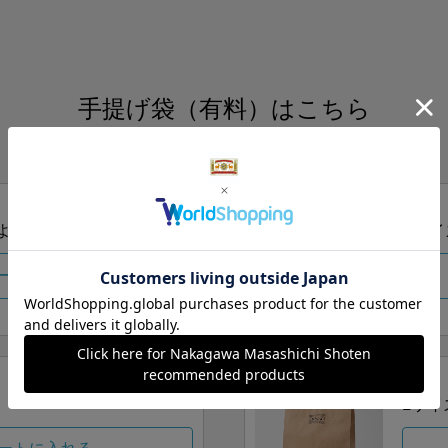
手提げ袋（有料）はこちら
S・M・Lの3つサイズをご用意しております。
ズより当店にお任せ
Sサイ
ートに入れる
Lサイ