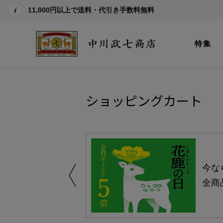
11,000円以上で送料・代引き手数料無料
特集
ショッピングカート
しい、植物由来
今な
。
全商