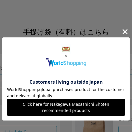
手提げ袋（有料）はこちら
S・M・Lの3つサイズをご用意しております。
ズより当店にお任せ
Sサイ
ートに入れる
Lサイ