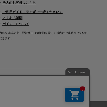
・
法人のお客様はこちら
・
ご利用ガイド（※まずご一読ください）
・
よくある質問
・
ポイントについて
内容を確認の上、翌営業日（繁忙期を除く）以内にご連絡させていた
だきます。
Copyright©2000
-2026
Nakagawa Masashichi Shoten All Rights Reserved.