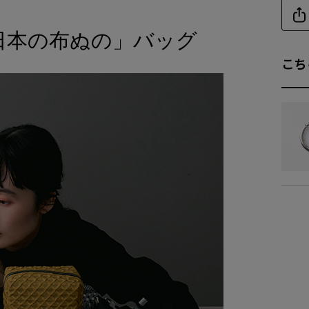
日本の布ぬの」バッグ
商品詳細
こち
素
仕
重
付属
商品サイズ
サイ