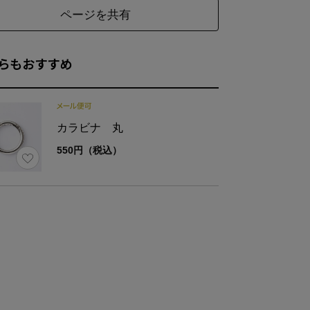
ページを共有
らもおすすめ
表地表：分類外繊維和紙100%
材
表地裏：レーヨン100％
裏地:綿100％／革:牛革
カラビナ 丸
様
内ポケット2
550円（税込）
さ
約120g(ストラップ含む)
品
ストラップ（約94～120cm(金具含む))
ズ
最大幅
高