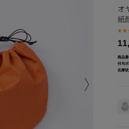
オ
紙
11
商品番
付与ポ
在庫状