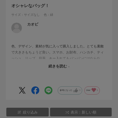
オシャレなバッグ！
サイズ：サイズなし
色：緑
カオピ
色、デザイン、素材が気に入って購入しました。とても素敵
で大きさもちょうど良い。スマホ、お財布、ハンカチ、ティ
ッシュ、リップ、目薬、キー入れてもパンパンにはならな
い。ただ、巾着の口がしまりにくいのとストラップがとりあ
続きを読む
えずのものに見えて、星ひとつへらしました。
参考になった
1
Like!
1
絞り込み
表示：新しい順