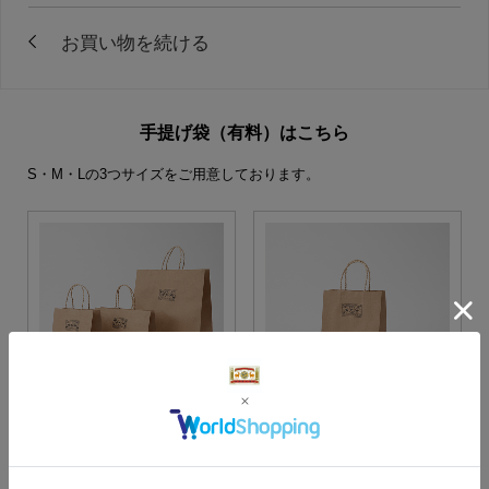
手提げ袋（有料）はこちら
S・M・Lの3つサイズをご用意しております。
S・M・Lサイズより当店に
Sサイズ
お任せ