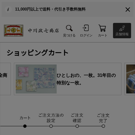
11,000円以上で送料・代引き手数料無料
店舗情報
見つける
ログイン
カート
ショッピングカート
全商
ひとしおの、一枚。31年目の
特別な一枚。