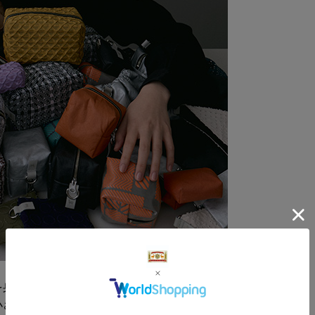
商品サイズ
サイ
-
を身近に使っていただける、「日本の布ぬの」
小さな袋物や帯（ストラップ）とつないで、お