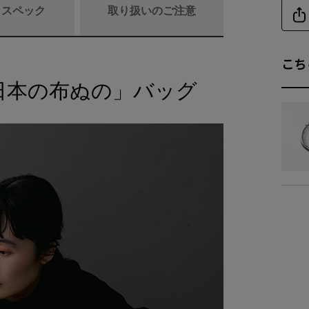
/ スペック
取り扱いのご注意
こち
日本の布ぬの」バッグ
商品詳細
素
仕
重
付属