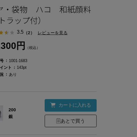
ヤ・袋物 ハコ 和紙顔料
ストラップ付）
3.5
（2）
レビューを見る
,300円
（税込）
号
1001-1683
イント
143pt
況
あり
カートに入れる
200
銀
あとで買う