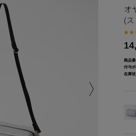
オ
(
14
商品番
付与ポ
在庫状