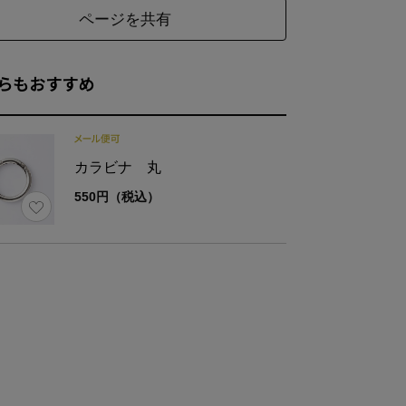
ページを共有
らもおすすめ
表地表：分類外繊維和紙100%
カラビナ 丸
材
表地裏：レーヨン100％
550円（税込）
裏地:綿100％／革:牛革
様
内ポケット2
さ
約180g(ストラップ含む)
品
ストラップ（約94～120cm(金具含む))