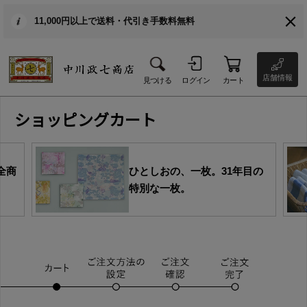
11,000円以上で送料・代引き手数料無料
店舗情報
見つける
ログイン
カート
ショッピングカート
全商
ひとしおの、一枚。31年目の
特別な一枚。