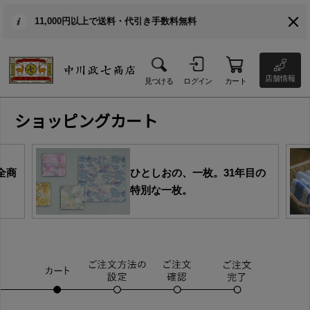
11,000円以上で送料・代引き手数料無料
店舗情報
見つける
ログイン
カート
ショッピングカート
全商
ひとしおの、一枚。31年目の
特別な一枚。