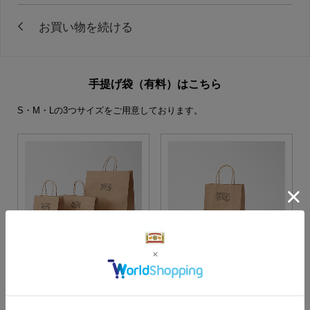
手提げ袋（有料）はこちら
S・M・Lの3つサイズをご用意しております。
S・M・Lサイズより当店に
Sサイズ
お任せ