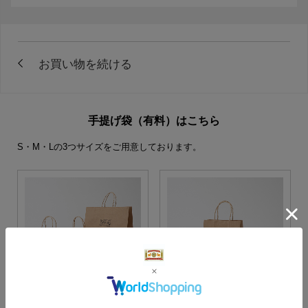
手提げ袋（有料）はこちら
S・M・Lの3つサイズをご用意しております。
S・M・Lサイズより当店に
Sサイズ