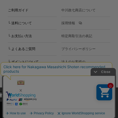
ご利用ガイド
中川政七商店について
└ 送料について
採用情報
└ お支払い方法
特定商取引法の表記
└ よくあるご質問
プライバシーポリシー
└ ポイントについて
法人のお客様の
お問い合わせ
個人のお客様の
お問い合わせ
当サイトでは、当サイト内における閲覧履歴・属性情報などの取得およ
Copyright©2000
-2026
び利便性向上のためにクッキー（Cookie）を使用いたします。詳細に
Nakagawa Masashichi Shoten All Rights Reserved.
関しては「
プライバシーポリシー
」をお読みください。
承諾する