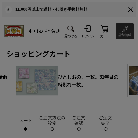
11,000円以上で送料・代引き手数料無料
店舗情報
見つける
ログイン
カート
ショッピングカート
全商
ひとしおの、一枚。31年目の
特別な一枚。