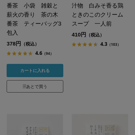
番茶 小袋 雑穀と
汁物 白みそ香る鶏
薪火の香り 茶の木
ときのこのクリーム
番茶 ティーバッグ3
スープ 一人前
包入
410円
（税込）
378円
4.3
（税込）
（103）
4.6
（94）
カートに入れる
あとで買う