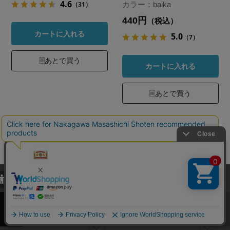
4.6
（31）
カラー：baika
440円
（税込）
カートに入れる
5.0
（7）
あとで買う
カートに入れる
あとで買う
当サイトでは、当サイト内における閲覧履歴・属性情報などの取得およ
び利便性向上のためにクッキー（Cookie）を使用いたします。詳細に
関しては「
プライバシーポリシー
」をお読みください。
承諾する