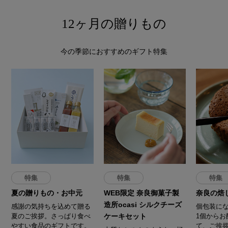
12ヶ月の贈りもの
今の季節におすすめのギフト特集
特集
特集
特集
夏の贈りもの・お中元
WEB限定 奈良御菓子製
奈良の焙
造所ocasi シルクチーズ
感謝の気持ちを込めて贈る
個包装に
夏のご挨拶。さっぱり食べ
ケーキセット
1個からお
やすい食品のギフトです。
て、ご挨