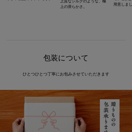
上質なシルクのような、極
用意しま
上の滑らかさ。
包装について
ひとつひとつ丁寧にお包みさせていただきます