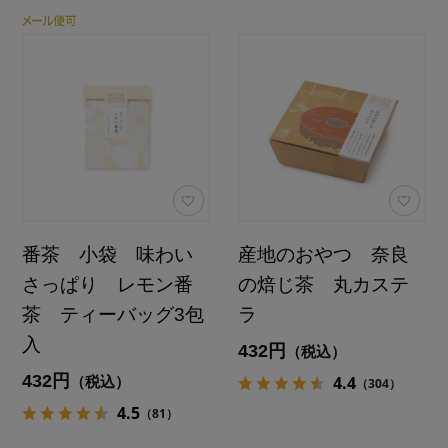
番茶 小袋 味わい
産地のおやつ 奈良
さっぱり レモン番
の焙じ茶 丸カステ
茶 ティーバッグ3包
ラ
入
432円
（税込）
432円
4.4
（税込）
（304）
4.5
（81）