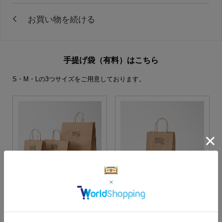
手提げ袋（有料）はこちら
S・M・Lの3つサイズをご用意しております。
S・M・Lサイズより当店に
Sサイズ
お任せ