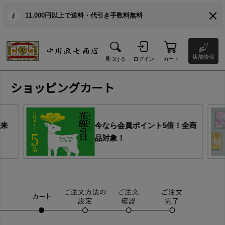
11,000円以上で送料・代引き手数料無料
店舗情報
見つける
ログイン
カート
ショッピングカート
由来
今なら会員ポイント5倍！全商
品対象！