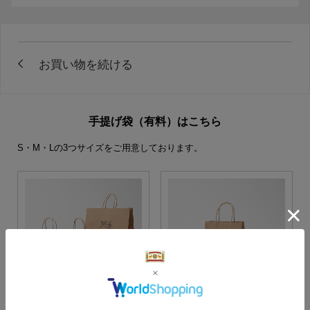
手提げ袋（有料）はこちら
S・M・Lの3つサイズをご用意しております。
S・M・Lサイズより当店に
Sサイズ