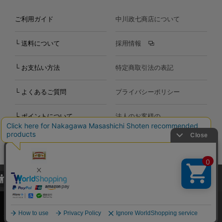
ご利用ガイド
中川政七商店について
└ 送料について
採用情報
└ お支払い方法
特定商取引法の表記
└ よくあるご質問
プライバシーポリシー
└ ポイントについて
法人のお客様の
お問い合わせ
個人のお客様の
お問い合わせ
当サイトでは、当サイト内における閲覧履歴・属性情報などの取得およ
Copyright©2000
-2026
び利便性向上のためにクッキー（Cookie）を使用いたします。詳細に
Nakagawa Masashichi Shoten All Rights Reserved.
関しては「
プライバシーポリシー
」をお読みください。
承諾する