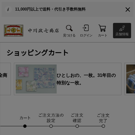
11,000円以上で送料・代引き手数料無料
店舗情報
見つける
ログイン
カート
ショッピングカート
全商
ひとしおの、一枚。31年目の
特別な一枚。