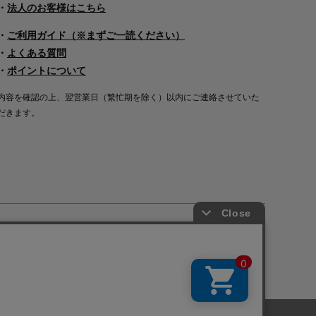
・
法人のお客様はこちら
・
ご利用ガイド（※まずご一読ください）
・
よくある質問
・
ポイントについて
内容を確認の上、翌営業日（繁忙期を除く）以内にご連絡させていた
だきます。
Copyright©2000
-2026
Nakagawa Masashichi Shoten All Rights Reserved.