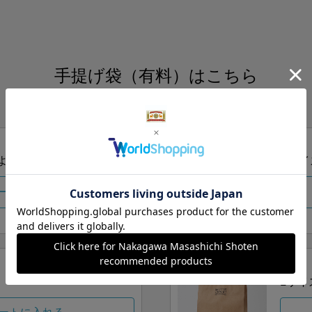
手提げ袋（有料）はこちら
S・M・Lの3つサイズをご用意しております。
ズより当店にお任せ
Sサイ
ートに入れる
Lサイ