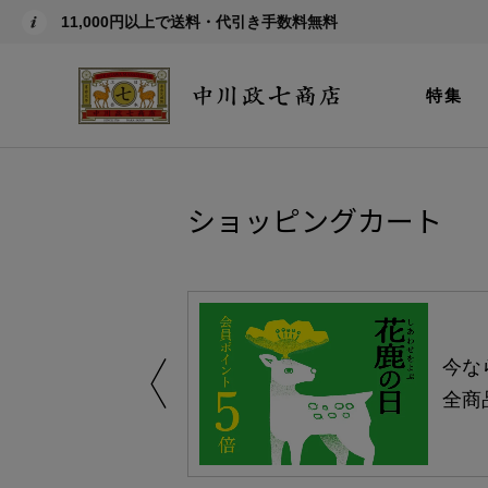
11,000円以上で送料・代引き手数料無料
特集
ショッピングカート
しい、植物由来
今な
。
全商