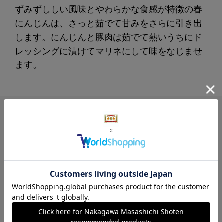
ずみずししい風味とやわらかな食感が特徴の春
にんじんは、さっと茹でて甘みをさらに引き出
します。にんじんと豚肉は茹でて熱いうちにド
レッシングに漬けてマリネにして味をなじませ
ます。
レビュー
4.4
67
レビュー件数：
件
★
5
(35)
★
4
(24)
★
3
(7)