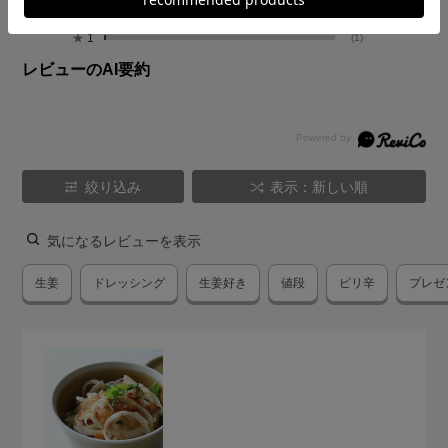
★
2
(0)
★
1
(1)
レビューのAI要約
絞り込み
表示：新しい順
気になるレビューを表示
生姜
ドレッシング
生姜好き
値段
ピリ辛
プレゼ