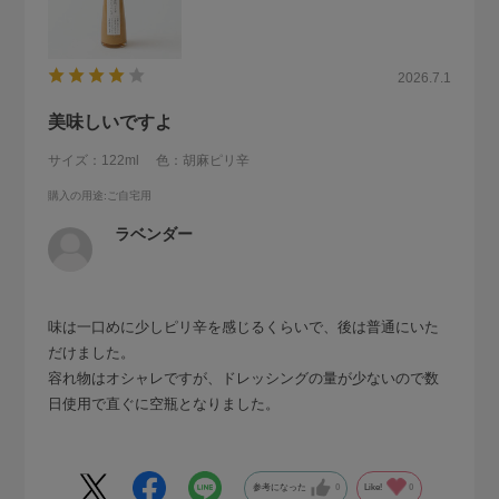
2026.7.1
美味しいですよ
サイズ：122ml
色：胡麻ピリ辛
購入の用途
:ご自宅用
ラベンダー
味は一口めに少しピリ辛を感じるくらいで、後は普通にいた
だけました。
容れ物はオシャレですが、ドレッシングの量が少ないので数
日使用で直ぐに空瓶となりました。
参考になった
0
Like!
0