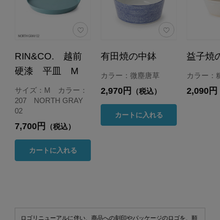
RIN&CO. 越前
有田焼の中鉢
益子焼
硬漆 平皿 M
カラー：微塵唐草
カラー：
2,970円
2,090円
サイズ：M カラー：
（税込）
207 NORTH GRAY
02
カートに入れる
7,700円
（税込）
カートに入れる
ロゴリニューアルに伴い、商品への刻印やパッケージのロゴを、順