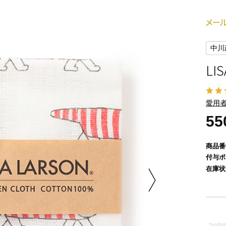
中川
LI
愛用者
5
商品番
付与ポ
在庫状