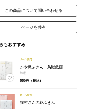
この商品について問い合わせる
ページを共有
ーアルについてのお知らせ
ご購入いただいた商品がオンラインショップの販
らもおすすめ
名
異なる場合がございます。中身の商品は同一の物
ので、ご了承くださいませ。
かや織ふきん 鳥獣戯画
絵巻
材
綿100%(かや織5枚重ね)
550円（税込）
様
縁部分縫製仕様：ロックミシン仕上げ（機械）
猫村さんの花ふきん