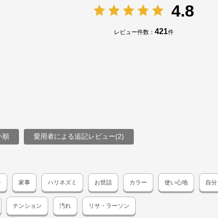
4.8
421
レビュー件数：
件
い順
愛用者による追記レビュー(2)
ー
家事
ハリネズミ
お世話
カラー
使い心地
自分
テンション
汚れ
リサ・ラーソン