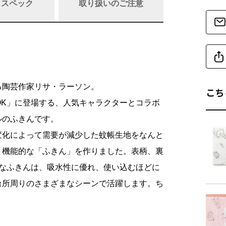
/ スペック
取り扱いのご注意
商品リニュ
る陶芸作家リサ・ラーソン。
こち
商品
BOOK」に登場する、人気キャラクターとコラボ
ルのふきんです。
変化によって需要が減少した蚊帳生地をなんと
商品詳細
、機能的な「ふきん」を作りました。表柄、裏
夫なふきんは、吸水性に優れ、使い込むほどに
素
台所周りのさまざまなシーンで活躍します。ち
仕