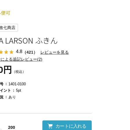
政七商店
SA LARSON ふきん
4.8
（421）
レビューを見る
による追記レビュー(2)
50円
（税込）
号
1401-0100
イント
5pt
況
あり
カートに入れる
200