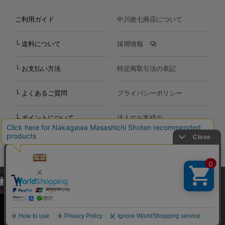
ご利用ガイド
中川政七商店について
└ 送料について
採用情報
└ お支払い方法
特定商取引法の表記
└ よくあるご質問
プライバシーポリシー
└ ポイントについて
法人のお客様の
お問い合わせ
個人のお客様の
お問い合わせ
当サイトでは、当サイト内における閲覧履歴・属性情報などの取得およ
Copyright©2000
-2026
び利便性向上のためにクッキー（Cookie）を使用いたします。詳細に
Nakagawa Masashichi Shoten All Rights Reserved.
関しては「
プライバシーポリシー
」をお読みください。
承諾する