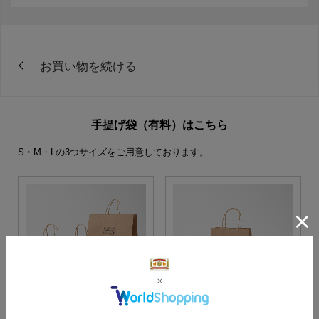
手提げ袋（有料）はこちら
S・M・Lの3つサイズをご用意しております。
S・M・Lサイズより当店に
Sサイズ