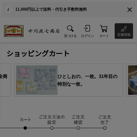
11,000円以上で送料・代引き手数料無料
店舗情報
見つける
ログイン
カート
ショッピングカート
全商
ひとしおの、一枚。31年目の
特別な一枚。