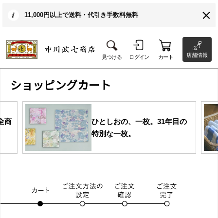
11,000円以上で送料・代引き手数料無料
店舗情報
見つける
ログイン
カート
ショッピングカート
全商
ひとしおの、一枚。31年目の
特別な一枚。