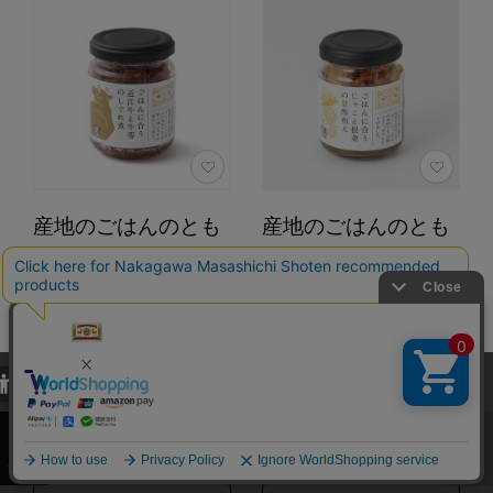
産地のごはんのとも
産地のごはんのとも
サイズ：90g カラー：ご
サイズ：95g カラー：ご
はんに合う近江牛と牛蒡の
はんに合うじゃこと根菜の
しぐれ煮
甘酢和え
648円
648円
（税込）
（税込）
当サイトでは、当サイト内における閲覧履歴・属性情報などの取得およ
4.6
4.6
（253）
（253）
び利便性向上のためにクッキー（Cookie）を使用いたします。詳細に
関しては「
プライバシーポリシー
」をお読みください。
カートに入れる
カートに入れる
承諾する