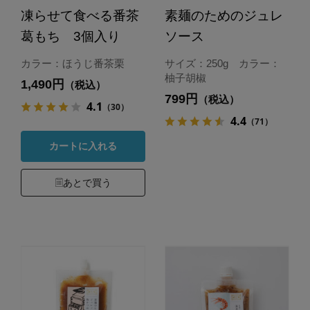
凍らせて食べる番茶
素麺のためのジュレ
葛もち 3個入り
ソース
カラー：ほうじ番茶栗
サイズ：250g カラー：
柚子胡椒
1,490円
（税込）
799円
（税込）
4.1
（30）
4.4
（71）
カートに入れる
あとで買う