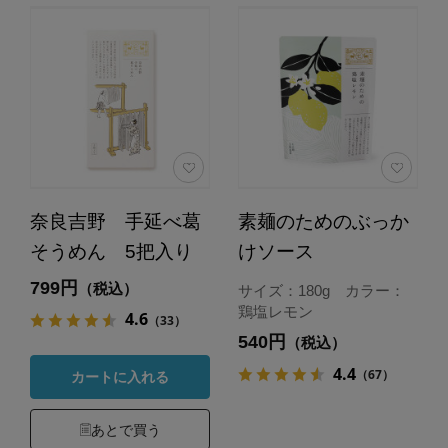
奈良吉野 手延べ葛
素麺のためのぶっか
そうめん 5把入り
けソース
799円
（税込）
サイズ：180g カラー：
鶏塩レモン
4.6
（33）
540円
（税込）
4.4
（67）
カートに入れる
あとで買う