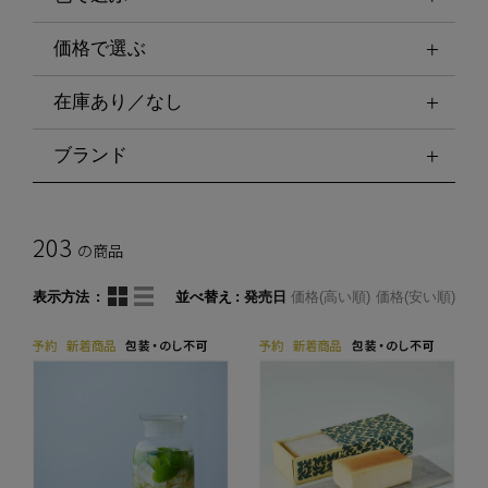
価格で選ぶ
在庫あり／なし
ブランド
203
の商品
表示方法
並べ替え
発売日
価格(高い順)
価格(安い順)