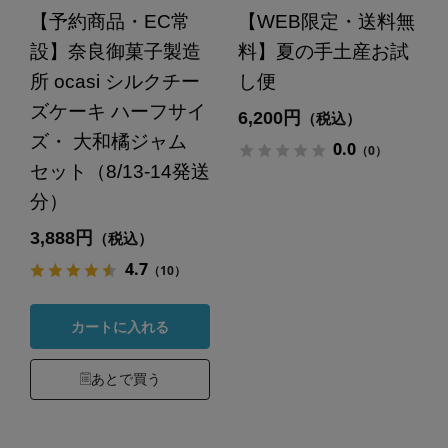
【予約商品・EC常
【WEB限定・送料無
設】奈良御菓子製造
料】夏の手土産お試
所 ocasi シルクチー
し便
ズケーキ ハーフサイ
6,200円
（税込）
ズ・ 大和橘ジャム
0.0
（0）
セット（8/13-14発送
分）
3,888円
（税込）
4.7
（10）
カートに入れる
あとで買う