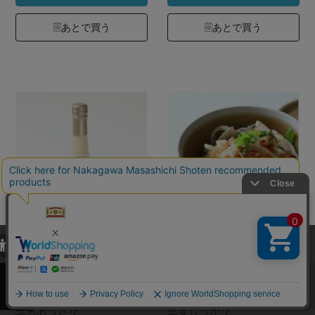
あとで買う
あとで買う
当サイトでは、当サイト内における閲覧履歴・属性情報などの取得およ
中川政七商店別注
中川政七商店別注
び利便性向上のためにクッキー（Cookie）を使用いたします。詳細に
ドレッシング
ドレッシング
関しては「
プライバシーポリシー
」をお読みください。
承諾する
サイズ：122ml カラー：
サイズ：122ml カラー：
玉葱あっさり
生姜しっかり