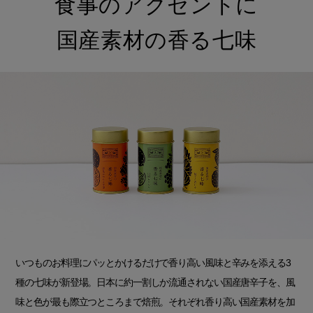
食事のアクセントに
国産素材の香る七味
いつものお料理にパッとかけるだけで香り高い風味と辛みを添える3
種の七味が新登場。日本に約一割しか流通されない国産唐辛子を、風
味と色が最も際立つところまで焙煎。それぞれ香り高い国産素材を加