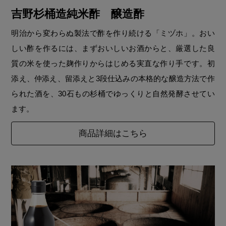
吉野杉桶造純米酢 醸造酢
明治から変わらぬ製法で酢を作り続ける「ミヅホ」。おい
しい酢を作るには、まずおいしいお酒からと、厳選した良
質の米を使った麹作りからはじめる実直な作り手です。初
添え、仲添え、留添えと3段仕込みの本格的な醸造方法で作
られた酒を、30石もの杉桶でゆっくりと自然発酵させてい
ます。
商品詳細はこちら