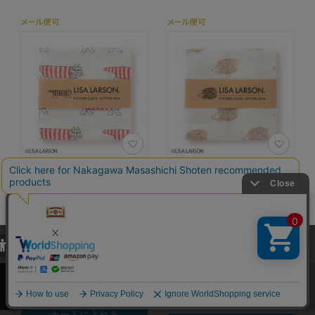
LISA LARSON ふき
LISA LARSON ふき
ん
ん
カラー：マイキー／レッド
カラー：ハリネズミ／セピ
当サイトでは、当サイト内における閲覧履歴・属性情報などの取得およ
ア
550円
（税込）
び利便性向上のためにクッキー（Cookie）を使用いたします。詳細に
550円
（税込）
関しては「
プライバシーポリシー
」をお読みください。
4.8
（421）
4.8
（421）
承諾する
カートに入れる