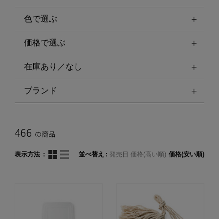
色で選ぶ
価格で選ぶ
在庫あり／なし
ブランド
466
の商品
表示方法
並べ替え
発売日
価格(高い順)
価格(安い順)