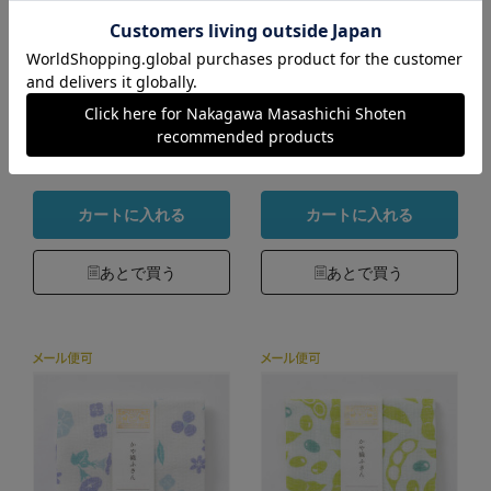
わたしのワンピース
11ぴきのねこ かや織
かや織ふきん
ふきん
550円
550円
（税込）
（税込）
4.9
4.8
（186）
（190）
カートに入れる
カートに入れる
あとで買う
あとで買う