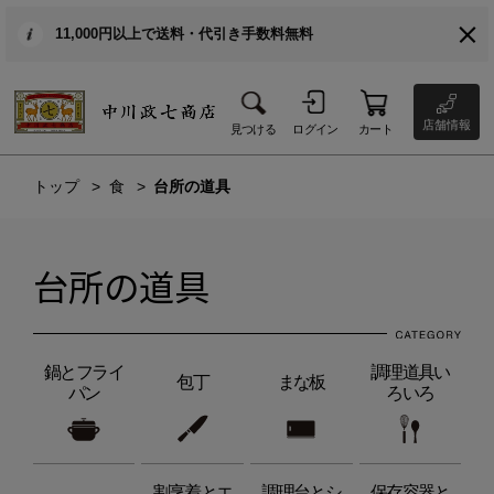
11,000円以上で送料・代引き手数料無料
店舗情報
見つける
ログイン
カート
トップ
食
台所の道具
台所の道具
鍋とフライ
調理道具い
包丁
まな板
パン
ろいろ
割烹着とエ
調理台とシ
保存容器と