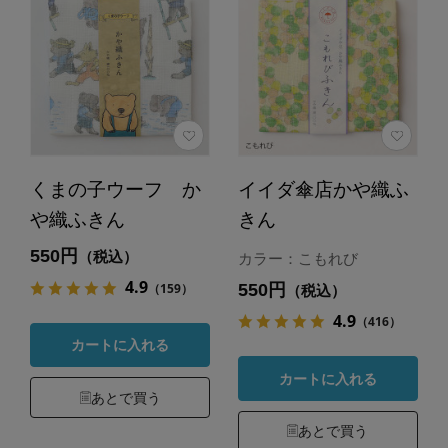
くまの子ウーフ か
イイダ傘店かや織ふ
や織ふきん
きん
550円
（税込）
カラー：こもれび
4.9
550円
（159）
（税込）
4.9
（416）
カートに入れる
カートに入れる
あとで買う
あとで買う