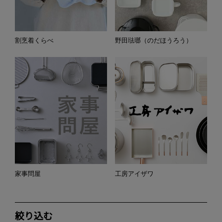
割烹着くらべ
野田琺瑯（のだほうろう）
家事問屋
工房アイザワ
絞り込む