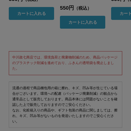
550円
（税込）
カートに入れる
カー
カートに入れる
中川政七商店では、環境負荷と廃棄物削減のため、商品パッケージ
のプラスチック削減を進めており、ふきんの透明袋を廃止しまし
た。
流通の過程で商品梱包用の箱に擦れ、キズ、凹み等が生じている場
合がございます。環境への配慮（パッケージ廃棄削減）の観点から
通常品として販売しております。商品本体には問題がないことを確
認した上で販売しておりますのでご安心ください。
なお、化粧箱入りの商品や、ギフト包装の商品に関しましては、擦
れ、キズ、凹み等がないものを発送いたしますのでご安心くださ
い。