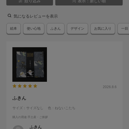
絞り込み
表示：新しい順
気になるレビューを表示
絵本
使い心地
ふきん
デザイン
お気に入り
一目
2026.8.6
ふきん
サイズ：サイズなし
色：ねないこたち
購入の用途
:手土産・ご挨拶
ふきん