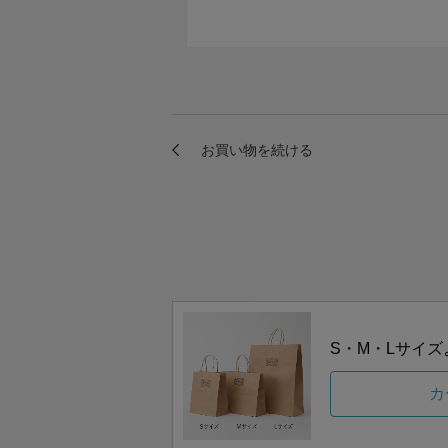
S・M・Lサイ
カ