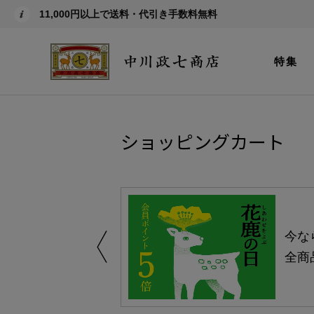
11,000円以上で送料・代引き手数料無料
特集
ショッピングカート
しい、植物由来
今な
。
全商