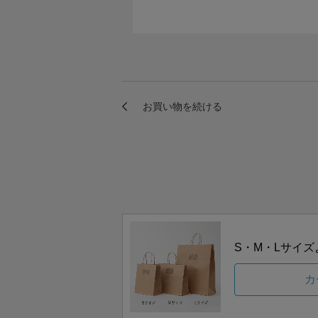
S・M・Lサイ
カ