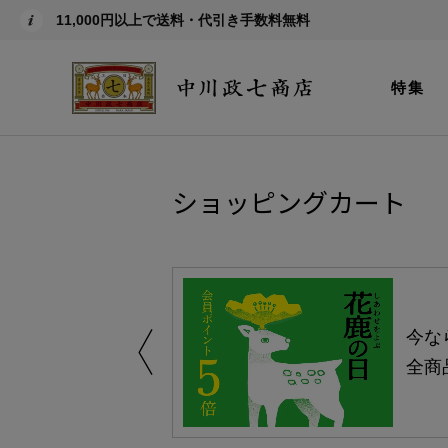
11,000円以上で送料・代引き手数料無料
特集
ショッピングカート
しい、植物由来
今な
。
全商