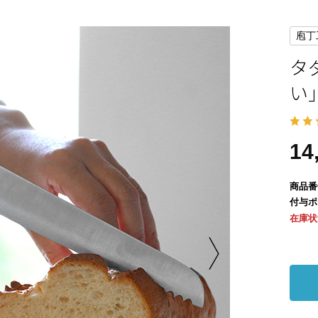
庖丁
タ
い
14
商品番
付与ポ
在庫状