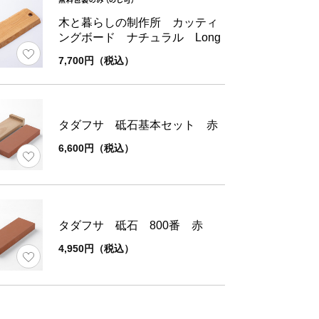
木と暮らしの制作所 カッティ
ングボード ナチュラル Long
ズ
全長
刃渡り
柄の円周
7,700円（税込）
36.5
23
約8
タダフサ 砥石基本セット 赤
6,600円（税込）
タダフサ 砥石 800番 赤
4,950円（税込）