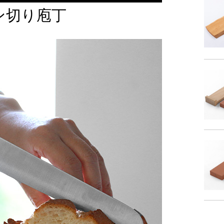
ン切り庖丁
商品サイズ
サイ
-