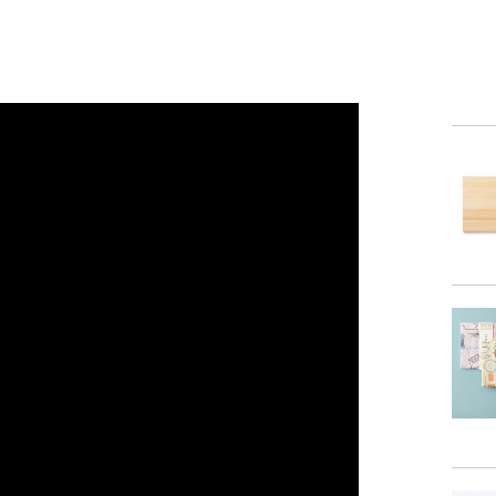
商品リニュ
商品
商品詳細
素
重
備