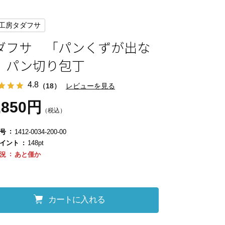
工房タダフサ
ダフサ 「パンくずが出な
」パン切り包丁
4.8
（18）
レビューを見る
,850円
（税込）
号
1412-0034-200-00
イント
148pt
況
あと僅か
カートに入れる