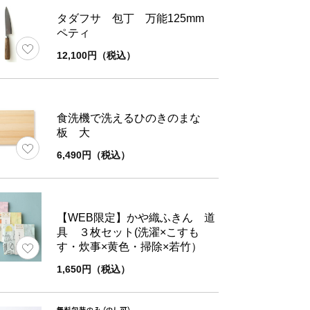
タダフサ 包丁 万能125mm
ーアルについてのお知らせ
ペティ
12,100円（税込）
ご購入いただいた商品がオンラインショップの販
名
異なる場合がございます。中身の商品は同一の物
ので、ご了承くださいませ。
食洗機で洗えるひのきのまな
板 大
6,490円（税込）
ブレード：ステン・SLD鋼 完全3層／ハンドル
材
（栗材）
【WEB限定】かや織ふきん 道
具 ３枚セット(洗濯×こすも
さ
約125g
す・炊事×黄色・掃除×若竹）
1,650円（税込）
考
紙箱(8.6×2.6×41.7㎝)入り