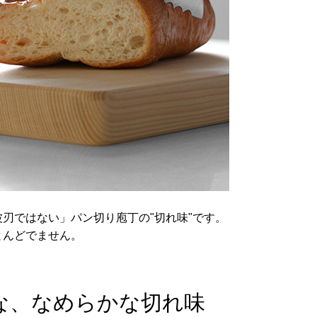
刃ではない」パン切り庖丁の"切れ味"です。
とんどでません。
な、なめらかな切れ味