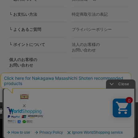
└ お支払い方法
特定商取引法の表記
└ よくあるご質問
プライバシーポリシー
└ ポイントについて
法人のお客様の
お問い合わせ
個人のお客様の
お問い合わせ
当サイトでは、当サイト内における閲覧履歴・属性情報などの取得およ
Copyright©2000
-2026
び利便性向上のためにクッキー（Cookie）を使用いたします。詳細に
Nakagawa Masashichi Shoten All Rights Reserved.
関しては「
プライバシーポリシー
」をお読みください。
承諾する