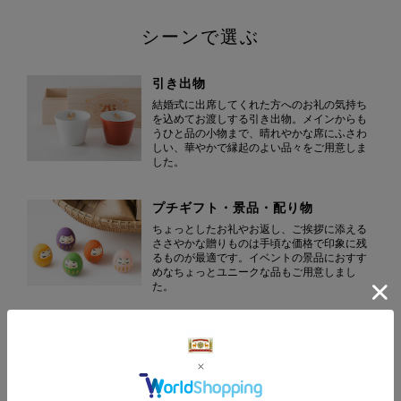
シーンで選ぶ
引き出物
結婚式に出席してくれた方へのお礼の気持ち
を込めてお渡しする引き出物。メインからも
うひと品の小物まで、晴れやかな席にふさわ
しい、華やかで縁起のよい品々をご用意しま
した。
プチギフト・景品・配り物
ちょっとしたお礼やお返し、ご挨拶に添える
ささやかな贈りものは手頃な価格で印象に残
るものが最適です。イベントの景品におすす
めなちょっとユニークな品もご用意しまし
た。
結婚祝い
おめでとうの気持ちを込めて贈る結婚のお祝
いは、新生活をはじめる二人へのエールでも
あります。そんな思いを届けてくれる、日本
各地の"産地”で作られる上質な日用品を揃えま