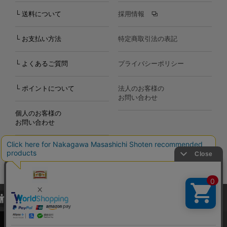
└ 送料について
採用情報
└ お支払い方法
特定商取引法の表記
└ よくあるご質問
プライバシーポリシー
└ ポイントについて
法人のお客様の
お問い合わせ
個人のお客様の
お問い合わせ
当サイトでは、当サイト内における閲覧履歴・属性情報などの取得およ
Copyright©2000
-2026
び利便性向上のためにクッキー（Cookie）を使用いたします。詳細に
Nakagawa Masashichi Shoten All Rights Reserved.
関しては「
プライバシーポリシー
」をお読みください。