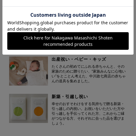
した。
内祝い・お返し
いただいた額の半分を目安に贈る内祝いやお
返しは、金額やシーン、相手によってふさわ
しい品はさまざまです。種類豊富なギフトか
ら自分らしい一品を見つけてください。
出産祝い・ベビー・キッズ
たくさんの初めてにふれる赤ちゃんと、その
家族のために贈りたい、“家族みんなに心地い
い”をとことん考えた、中川政七商店の赤ちゃ
んの道具を集めました。
新築・引越し祝い
幸せのおすそわけをする気持ちで贈る新築・
引っ越しの内祝い。お祝いをいただいた方や
引っ越しを手伝ってくれた方、これからご縁
がつながる方、それぞれに合った品を選びま
しょう。