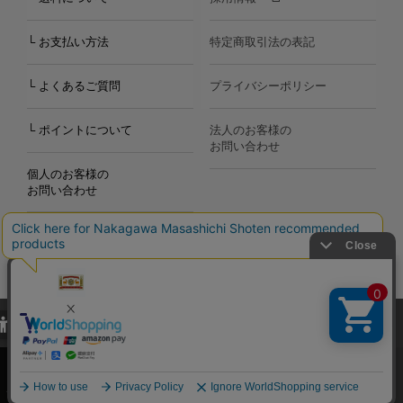
└ お支払い方法
特定商取引法の表記
└ よくあるご質問
プライバシーポリシー
└ ポイントについて
法人のお客様の
お問い合わせ
個人のお客様の
お問い合わせ
当サイトでは、当サイト内における閲覧履歴・属性情報などの取得およ
Copyright©2000
-2026
び利便性向上のためにクッキー（Cookie）を使用いたします。詳細に
Nakagawa Masashichi Shoten All Rights Reserved.
関しては「
プライバシーポリシー
」をお読みください。
承諾する