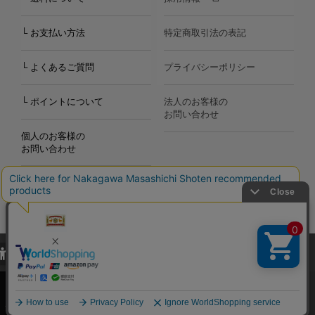
└ お支払い方法
特定商取引法の表記
└ よくあるご質問
プライバシーポリシー
└ ポイントについて
法人のお客様の
お問い合わせ
個人のお客様の
お問い合わせ
当サイトでは、当サイト内における閲覧履歴・属性情報などの取得およ
Copyright©2000
-2026
び利便性向上のためにクッキー（Cookie）を使用いたします。詳細に
Nakagawa Masashichi Shoten All Rights Reserved.
関しては「
プライバシーポリシー
」をお読みください。
承諾する