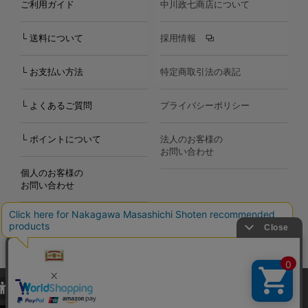
ご利用ガイド
中川政七商店について
└ 送料について
採用情報
└ お支払い方法
特定商取引法の表記
└ よくあるご質問
プライバシーポリシー
└ ポイントについて
法人のお客様の
お問い合わせ
個人のお客様の
お問い合わせ
当サイトでは、当サイト内における閲覧履歴・属性情報などの取得およ
Copyright©2000
-2026
び利便性向上のためにクッキー（Cookie）を使用いたします。詳細に
Nakagawa Masashichi Shoten All Rights Reserved.