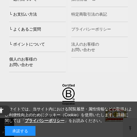
└ お支払い方法
特定商取引法の表記
└ よくあるご質問
プライバシーポリシー
└ ポイントについて
法人のお客様の
お問い合わせ
個人のお客様の
お問い合わせ
当サイトでは、当サイト内における閲覧履歴・属性情報などの取得およ
Copyright©2000
-2026
び利便性向上のためにクッキー（Cookie）を使用いたします。詳細に
Nakagawa Masashichi Shoten All Rights Reserved.
関しては「
プライバシーポリシー
」をお読みください。
承諾する