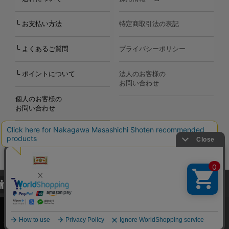
└ お支払い方法
特定商取引法の表記
└ よくあるご質問
プライバシーポリシー
└ ポイントについて
法人のお客様の
お問い合わせ
個人のお客様の
お問い合わせ
当サイトでは、当サイト内における閲覧履歴・属性情報などの取得およ
Copyright©2000
-2026
び利便性向上のためにクッキー（Cookie）を使用いたします。詳細に
Nakagawa Masashichi Shoten All Rights Reserved.
関しては「
プライバシーポリシー
」をお読みください。
承諾する