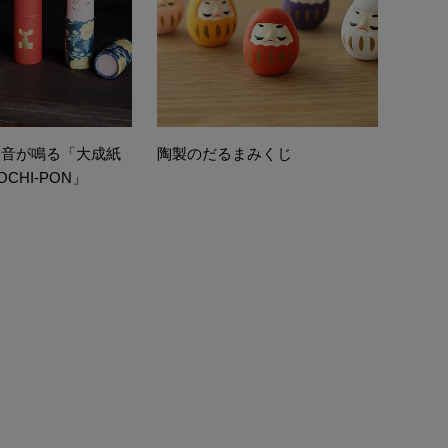
と音が鳴る「大成紙
陶製のだるまみくじ
CHI-PON」