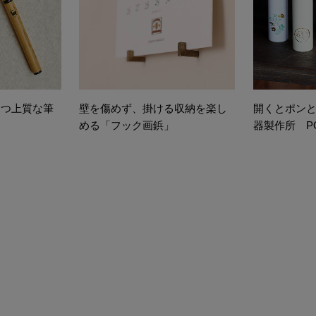
もつ上質な筆
壁を傷めず、掛ける収納を楽し
開くとポン
める「フック画鋲」
器製作所 PO