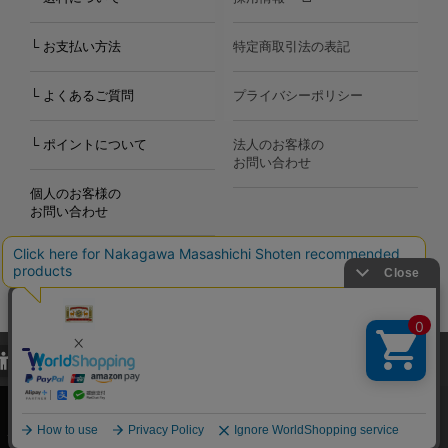
└ お支払い方法
特定商取引法の表記
└ よくあるご質問
プライバシーポリシー
└ ポイントについて
法人のお客様の
お問い合わせ
個人のお客様の
お問い合わせ
当サイトでは、当サイト内における閲覧履歴・属性情報などの取得およ
Copyright©2000
-2026
び利便性向上のためにクッキー（Cookie）を使用いたします。詳細に
Nakagawa Masashichi Shoten All Rights Reserved.
関しては「
プライバシーポリシー
」をお読みください。
承諾する