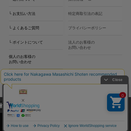
└ お支払い方法
特定商取引法の表記
└ よくあるご質問
プライバシーポリシー
└ ポイントについて
法人のお客様の
お問い合わせ
個人のお客様の
お問い合わせ
当サイトでは、当サイト内における閲覧履歴・属性情報などの取得およ
Copyright©2000
-2026
び利便性向上のためにクッキー（Cookie）を使用いたします。詳細に
Nakagawa Masashichi Shoten All Rights Reserved.
関しては「
プライバシーポリシー
」をお読みください。
承諾する