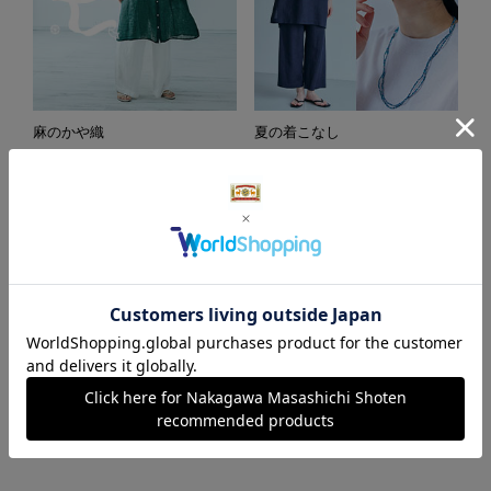
麻のかや織
夏の着こなし
涼やかに暮らす
麻のインナー「更麻（さら
さ）」