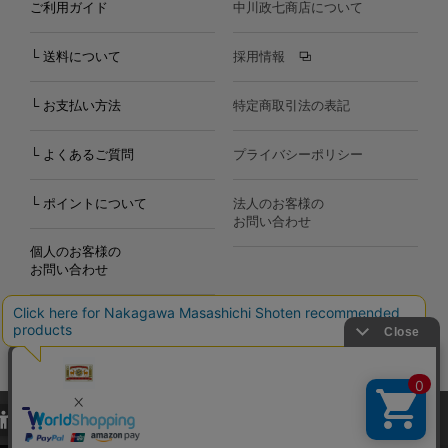
ご利用ガイド
中川政七商店について
└ 送料について
採用情報
└ お支払い方法
特定商取引法の表記
└ よくあるご質問
プライバシーポリシー
└ ポイントについて
法人のお客様の
お問い合わせ
個人のお客様の
お問い合わせ
当サイトでは、当サイト内における閲覧履歴・属性情報などの取得およ
Copyright©2000
-2026
び利便性向上のためにクッキー（Cookie）を使用いたします。詳細に
Nakagawa Masashichi Shoten All Rights Reserved.