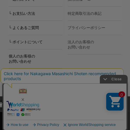
└ お支払い方法
特定商取引法の表記
└ よくあるご質問
プライバシーポリシー
└ ポイントについて
法人のお客様の
お問い合わせ
個人のお客様の
お問い合わせ
当サイトでは、当サイト内における閲覧履歴・属性情報などの取得およ
Copyright©2000
-2026
び利便性向上のためにクッキー（Cookie）を使用いたします。詳細に
Nakagawa Masashichi Shoten All Rights Reserved.
関しては「
プライバシーポリシー
」をお読みください。
承諾する