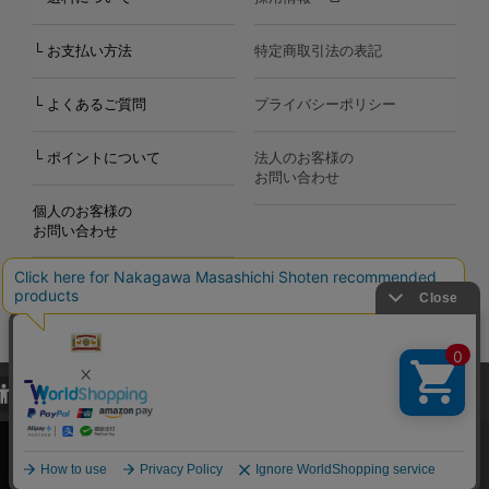
└ お支払い方法
特定商取引法の表記
└ よくあるご質問
プライバシーポリシー
└ ポイントについて
法人のお客様の
お問い合わせ
個人のお客様の
お問い合わせ
当サイトでは、当サイト内における閲覧履歴・属性情報などの取得およ
Copyright©2000
-2026
び利便性向上のためにクッキー（Cookie）を使用いたします。詳細に
Nakagawa Masashichi Shoten All Rights Reserved.
関しては「
プライバシーポリシー
」をお読みください。
承諾する