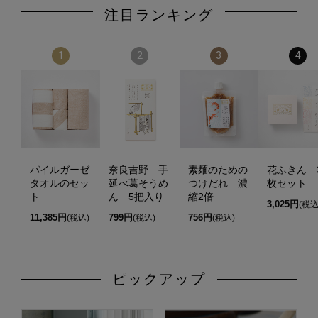
注目ランキング
1
2
3
4
パイルガーゼ
奈良吉野 手
素麺のための
花ふきん 
タオルのセッ
延べ葛そうめ
つけだれ 濃
枚セット
ト
ん 5把入り
縮2倍
3,025円
(税込
11,385円
799円
756円
(税込)
(税込)
(税込)
ピックアップ