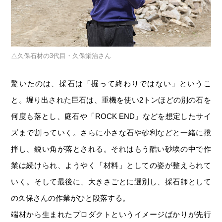
久保石材の3代目・久保栄治さん
驚いたのは、採石は「掘って終わりではない」というこ
と。堀り出された巨石は、重機を使い2トンほどの別の石を
何度も落とし、庭石や「ROCK END」などを想定したサイ
ズまで割っていく。さらに小さな石や砂利などと一緒に撹
拌し、鋭い角が落とされる。それはもう酷い砂埃の中で作
業は続けられ、ようやく「材料」としての姿が整えられて
いく。そして最後に、大きさごとに選別し、採石師として
の久保さんの作業がひと段落する。
端材から生まれたプロダクトというイメージばかりが先行