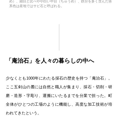
め）、細目と比べやや白い中目（ちゅうめ）、鉄分を多く含んだ茶
系色は産地ではサビ石と呼ばれる。
「庵治石」を人々の暮らしの中へ
少なくとも1000年にわたる採石の歴史を持つ「庵治石」。
ここ五剣山の麓には自然と職人が集まり、採石・切削・研
磨・造形・字彫り、運搬にいたるまでを分業で担った。町
全体がひとつの工場のように機能し、高度な加工技術が培
われてきたという。