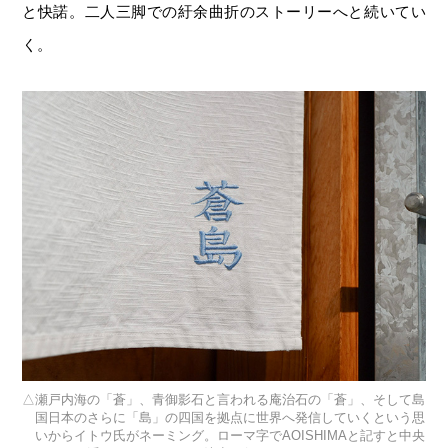
と快諾。二人三脚での紆余曲折のストーリーへと続いてい
く。
瀬戸内海の「蒼」、青御影石と言われる庵治石の「蒼」、そして島
国日本のさらに「島」の四国を拠点に世界へ発信していくという思
いからイトウ氏がネーミング。ローマ字でAOISHIMAと記すと中央