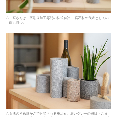
二宮さんは、字彫り加工専門の株式会社 二宮石材の代表としての
顔も持つ。
石肌のきめ細かさで分類される庵治石。濃いグレーの細目（こま