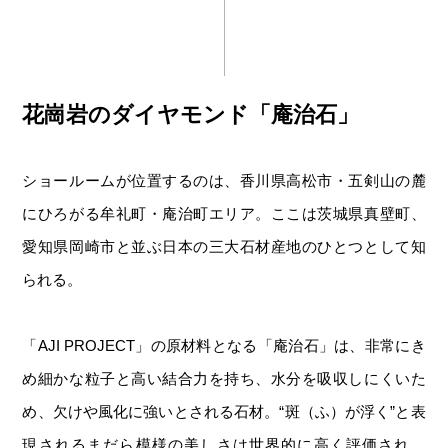
花崗岩のダイヤモンド「庵治石」
ショールームが位置するのは、香川県高松市・五剣山の麓
にひろがる牟礼町・庵治町エリア。ここは茨城県真壁町、
愛知県岡崎市と並ぶ日本の三大石材産地のひとつとして知
られる。
「AJI PROJECT」の原材料となる「庵治石」は、非常にき
め細かな粒子と高い結合力を持ち、水分を吸収しにくいた
め、欠けや風化に強いとされる石材。“斑（ふ）が浮く”と表
現されるまだら模様の美しさは世界的に高く評価され、