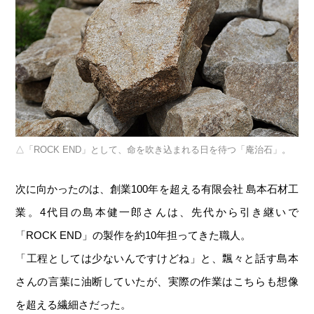
「ROCK END」として、命を吹き込まれる日を待つ「庵治石」。
次に向かったのは、創業100年を超える有限会社 島本石材工
業。4代目の島本健一郎さんは、先代から引き継いで
「ROCK END」の製作を約10年担ってきた職人。
「工程としては少ないんですけどね」と、飄々と話す島本
さんの言葉に油断していたが、実際の作業はこちらも想像
を超える繊細さだった。