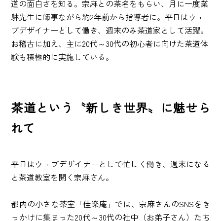
道の面白さを知る。宗麻との茶名をもらい、月に一度業
躰先生に師事ながら約2年前から指導者に。平日はウェ
ブデザイナーとして働き、週末のみ茶道家として活躍。
お稽古に加え、主に20代～30代の初心者に向けた茶道体
験も積極的に実施している。
茶道という〝新しき世界〟に魅せら
れて
平日はウェブデザイナーとして忙しく働き、週末になる
と茶道教室を開く宗麻さん。
都内の小さな茶室「佳楽庵」では、宗麻さんのSNSをき
っかけに集まった20代～30代の社中（お弟子さん）たち