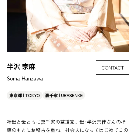
半沢 宗麻
CONTACT
Soma Hanzawa
東京都 | TOKYO
裏千家 | URASENKE
祖母と母ともに裏千家の茶道家。母･半沢宗佳さんの指
導のもとにお稽古を重ね、社会人になってはじめてこの