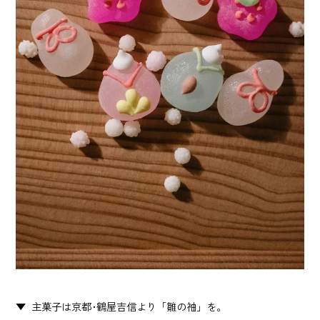
主菓子は京都･鶴屋吉信より「雛の袖」を。