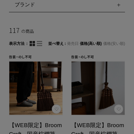
ブランド
117
の商品
表示方法
並べ替え
発売日
価格(高い順)
価格(安い順)
【WEB限定】Broom
【WEB限定】Broom