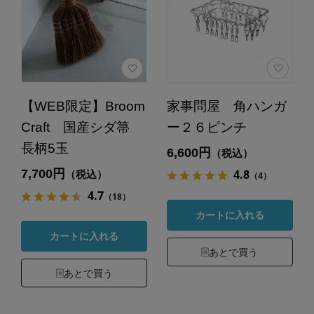
【WEB限定】Broom
家事問屋 角ハンガ
Craft 国産シダ箒
ー２６ピンチ
長柄5玉
6,600円
（税込）
7,700円
4.8
（税込）
（4）
4.7
（18）
カートに入れる
カートに入れる
あとで買う
あとで買う