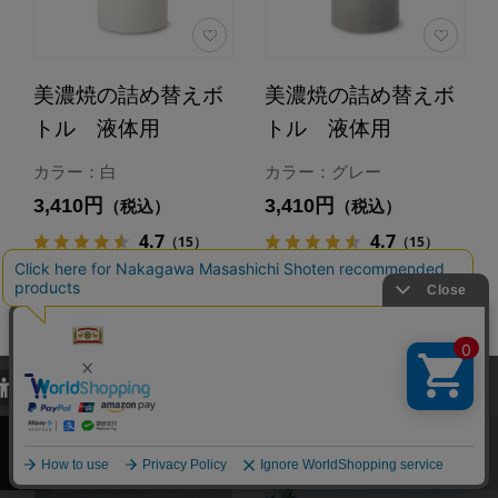
美濃焼の詰め替えボ
美濃焼の詰め替えボ
トル 液体用
トル 液体用
カラー：白
カラー：グレー
3,410円
3,410円
（税込）
（税込）
4.7
4.7
（15）
（15）
カートに入れる
カートに入れる
あとで買う
あとで買う
当サイトでは、当サイト内における閲覧履歴・属性情報などの取得およ
び利便性向上のためにクッキー（Cookie）を使用いたします。詳細に
関しては「
プライバシーポリシー
」をお読みください。
承諾する