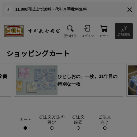
11,000円以上で送料・代引き手数料無料
店舗情報
見つける
ログイン
カート
ショッピングカート
全商
ひとしおの、一枚。31年目の
特別な一枚。