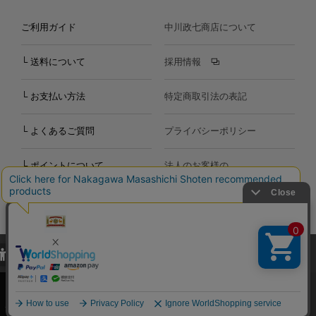
ご利用ガイド
中川政七商店について
└ 送料について
採用情報
└ お支払い方法
特定商取引法の表記
└ よくあるご質問
プライバシーポリシー
└ ポイントについて
法人のお客様の
お問い合わせ
個人のお客様の
お問い合わせ
当サイトでは、当サイト内における閲覧履歴・属性情報などの取得およ
Copyright©2000
-2026
び利便性向上のためにクッキー（Cookie）を使用いたします。詳細に
Nakagawa Masashichi Shoten All Rights Reserved.
関しては「
プライバシーポリシー
」をお読みください。
承諾する