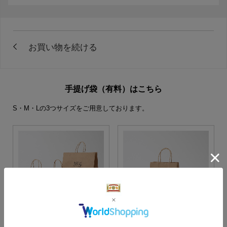
手提げ袋（有料）はこちら
S・M・Lの3つサイズをご用意しております。
S・M・Lサイズより当店に
Sサイズ