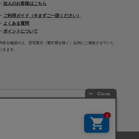
・
法人のお客様はこちら
・
ご利用ガイド（※まずご一読ください）
・
よくある質問
・
ポイントについて
内容を確認の上、翌営業日（繁忙期を除く）以内にご連絡させていた
だきます。
Copyright©2000
-2026
Nakagawa Masashichi Shoten All Rights Reserved.