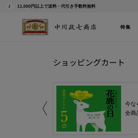
11,000円以上で送料・代引き手数料無料
特集
ショッピングカート
しい、植物由来
今な
。
全商