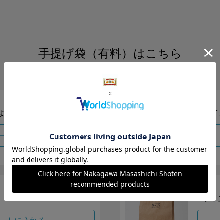
手提げ袋（有料）はこちら
S・M・Lの3つサイズをご用意しております。
ズより当店にお任せ
Sサイ
ートに入れる
Lサイ