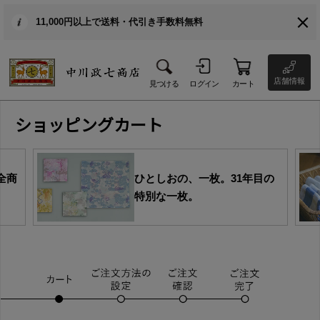
11,000円以上で送料・代引き手数料無料
店舗情報
見つける
ログイン
カート
ショッピングカート
全商
ひとしおの、一枚。31年目の
特別な一枚。