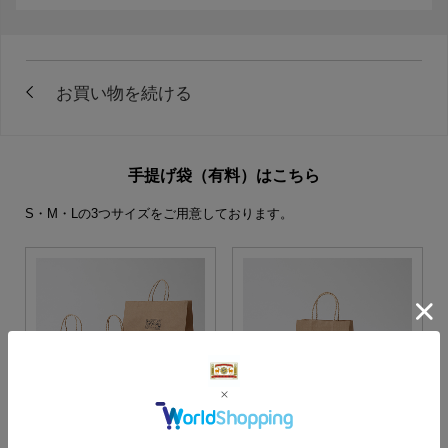
手提げ袋（有料）はこちら
S・M・Lの3つサイズをご用意しております。
S・M・Lサイズより当店に
Sサイズ