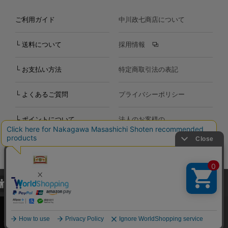
ご利用ガイド
中川政七商店について
└ 送料について
採用情報
└ お支払い方法
特定商取引法の表記
└ よくあるご質問
プライバシーポリシー
└ ポイントについて
法人のお客様の
お問い合わせ
個人のお客様の
お問い合わせ
当サイトでは、当サイト内における閲覧履歴・属性情報などの取得およ
Copyright©2000
-2026
び利便性向上のためにクッキー（Cookie）を使用いたします。詳細に
Nakagawa Masashichi Shoten All Rights Reserved.
関しては「
プライバシーポリシー
」をお読みください。
承諾する