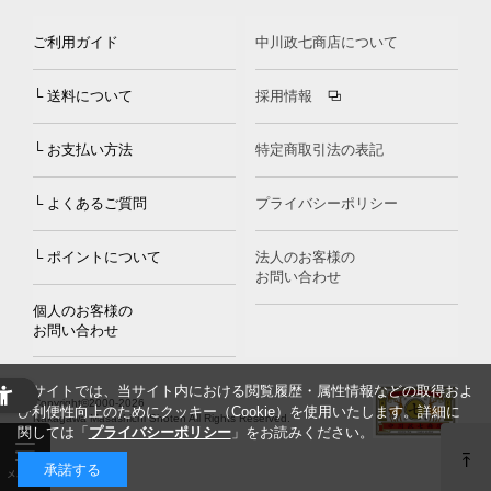
ご利用ガイド
中川政七商店について
└ 送料について
採用情報
└ お支払い方法
特定商取引法の表記
└ よくあるご質問
プライバシーポリシー
└ ポイントについて
法人のお客様の
お問い合わせ
個人のお客様の
お問い合わせ
当サイトでは、当サイト内における閲覧履歴・属性情報などの取得およ
Copyright©2000
-2026
び利便性向上のためにクッキー（Cookie）を使用いたします。詳細に
Nakagawa Masashichi Shoten All Rights Reserved.
関しては「
プライバシーポリシー
」をお読みください。
承諾する