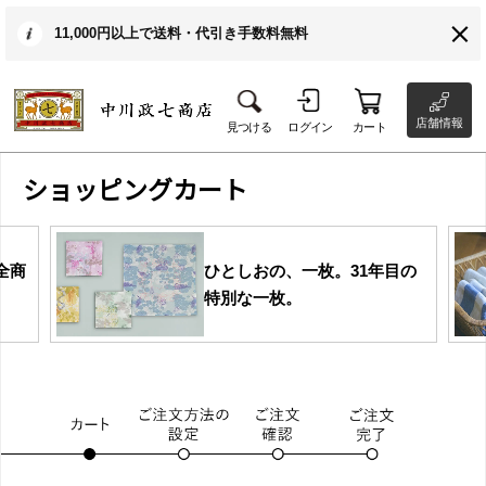
11,000円以上で送料・代引き手数料無料
店舗情報
見つける
ログイン
カート
ショッピングカート
全商
ひとしおの、一枚。31年目の
特別な一枚。