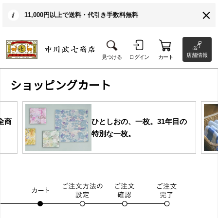
11,000円以上で送料・代引き手数料無料
店舗情報
見つける
ログイン
カート
ショッピングカート
全商
ひとしおの、一枚。31年目の
特別な一枚。