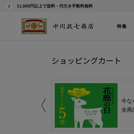
11,000円以上で送料・代引き手数料無料
特集
ショッピングカート
しい、植物由来
今な
。
全商