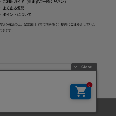
・
ご利用ガイド（※まずご一読ください）
・
よくある質問
・
ポイントについて
内容を確認の上、翌営業日（繁忙期を除く）以内にご連絡させていた
だきます。
Copyright©2000
-2026
Nakagawa Masashichi Shoten All Rights Reserved.
に関しては「
プライバシーポリシー
」を
承諾する