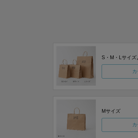
S・M・Lサイ
カ
Mサイズ
カ